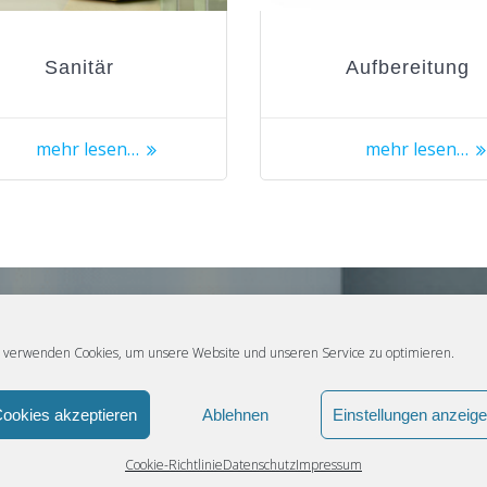
Sanitär
Aufbereitung
mehr lesen…
mehr lesen…
 verwenden Cookies, um unsere Website und unseren Service zu optimieren.
Kontakt
ookies akzeptieren
Ablehnen
Einstellungen anzeig
Senden Sie uns noch heute eine Nachricht
Cookie-Richtlinie
Datenschutz
Impressum