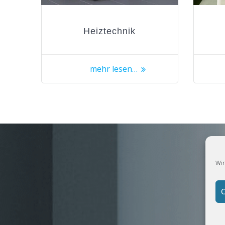
Heiztechnik
mehr lesen…
Wir
C