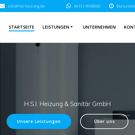
info@hsi-heizung.de
06151 9508000
Bürozeiten
STARTSEITE
LEISTUNGEN
UNTERNEHMEN
KON
H.S.I. Heizung & Sanitär GmbH
Unsere Leistungen
Über uns