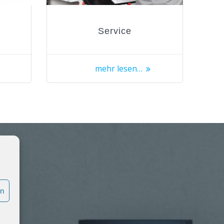
Service
mehr lesen…
en